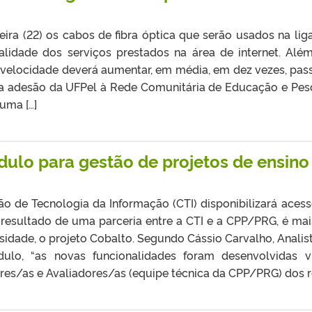
ira (22) os cabos de fibra óptica que serão usados na lig
idade dos serviços prestados na área de internet. Alé
a velocidade deverá aumentar, em média, em dez vezes, pa
a adesão da UFPel à Rede Comunitária de Educação e Pesqu
uma […]
dulo para gestão de projetos de ensino
ão de Tecnologia da Informação (CTI) disponibilizará ac
 resultado de uma parceria entre a CTI e a CPP/PRG, é ma
sidade, o projeto Cobalto. Segundo Cássio Carvalho, Analis
lo, “as novas funcionalidades foram desenvolvidas 
s/as e Avaliadores/as (equipe técnica da CPP/PRG) dos re