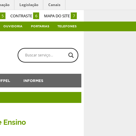
mação
Legislação
Canais
5
CONTRASTE
6
MAPA DO SITE
7
OUVIDORIA
PORTARIAS
TELEFONES
UFPEL
INFORMES
e Ensino