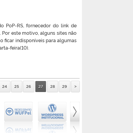
o PoP-RS, fornecedor do link de
 Por este motivo, alguns sites não
o ficar indisponíveis para algumas
rta-feira(10).
24
25
26
27
28
29
>