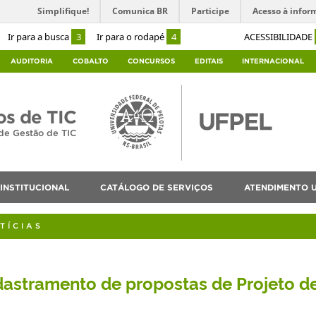
Simplifique!
Comunica BR
Participe
Acesso à infor
Ir para a busca
3
Ir para o rodapé
4
ACESSIBILIDADE
AUDITORIA
COBALTO
CONCURSOS
EDITAIS
INTERNACIONAL
os de TIC
de Gestão de TIC
INSTITUCIONAL
CATÁLOGO DE SERVIÇOS
ATENDIMENTO 
TÍCIAS
astramento de propostas de Projeto d