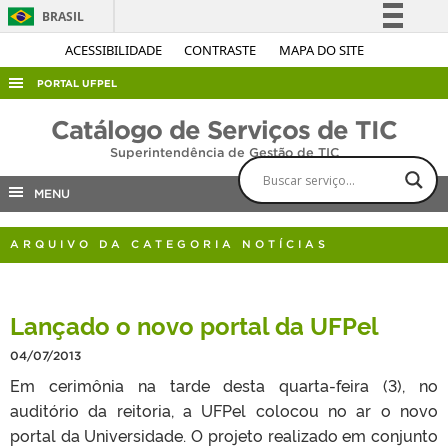
BRASIL
Simplifique!
ACESSIBILIDADE
CONTRASTE
MAPA DO SITE
Comunica BR
PORTAL UFPEL
Participe
ACESSO À INFORMAÇÃO
Catálogo de Serviços de TIC
Acesso à informação
Superintendência de Gestão de TIC
AUDITORIA
Legislação
COBALTO
MENU
Canais
CONCURSOS
ARQUIVO DA CATEGORIA NOTÍCIAS
EDITAIS
INTERNACIONAL
Lançado o novo portal da UFPel
OUVIDORIA
04/07/2013
PORTARIAS
Em cerimônia na tarde desta quarta-feira (3), no
TELEFONES
auditório da reitoria, a UFPel colocou no ar o novo
portal da Universidade. O projeto realizado em conjunto