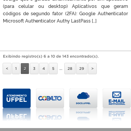
(para celular ou desktop) Aplicativos que geram
códigos de segundo fator (2FA): Google Authenticator
Microsoft Authenticator Authy LastPass […]
Exibindo registro(s) 6 a 10 de 143 encontrado(s).
<
1
2
3
4
5
…
28
29
>