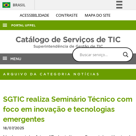
BRASIL
Simplifique!
ACESSIBILIDADE
CONTRASTE
MAPA DO SITE
Comunica BR
PORTAL UFPEL
Participe
ACESSO À INFORMAÇÃO
Catálogo de Serviços de TIC
Acesso à informação
Superintendência de Gestão de TIC
AUDITORIA
Legislação
COBALTO
MENU
Canais
CONCURSOS
ARQUIVO DA CATEGORIA NOTÍCIAS
EDITAIS
INTERNACIONAL
SGTIC realiza Seminário Técnico com
OUVIDORIA
foco em inovação e tecnologias
PORTARIAS
emergentes
TELEFONES
18/07/2025