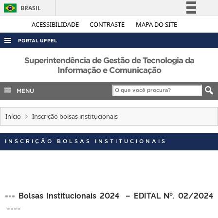
BRASIL
Simplifique!
ACESSIBILIDADE
CONTRASTE
MAPA DO SITE
Comunica BR
PORTAL UFPEL
Participe
ACESSO À INFORMAÇÃO
Superintendência de Gestão de Tecnologia da
Acesso à informação
Informação e Comunicação
AUDITORIA
Legislação
MENU
COBALTO
Canais
CONCURSOS
Início
Inscrição bolsas institucionais
EDITAIS
INTERNACIONAL
INSCRIÇÃO BOLSAS INSTITUCIONAIS
OUVIDORIA
PORTARIAS
TELEFONES
===
Bolsas Institucionais 2024 – EDITAL Nº. 02/2024
====