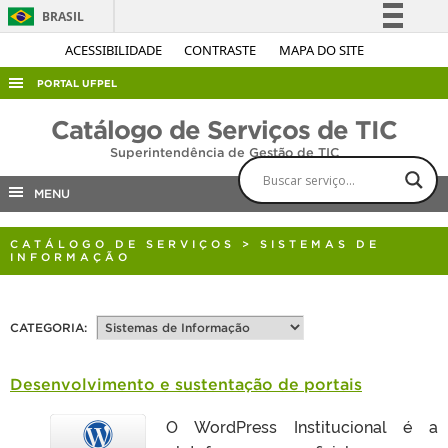
BRASIL
Simplifique!
ACESSIBILIDADE
CONTRASTE
MAPA DO SITE
Comunica BR
PORTAL UFPEL
Participe
ACESSO À INFORMAÇÃO
Catálogo de Serviços de TIC
Acesso à informação
Superintendência de Gestão de TIC
AUDITORIA
Legislação
COBALTO
MENU
Canais
CONCURSOS
CATÁLOGO DE SERVIÇOS
> SISTEMAS DE
EDITAIS
INFORMAÇÃO
INTERNACIONAL
OUVIDORIA
CATEGORIA:
PORTARIAS
Desenvolvimento e sustentação de portais
TELEFONES
O WordPress Institucional é a