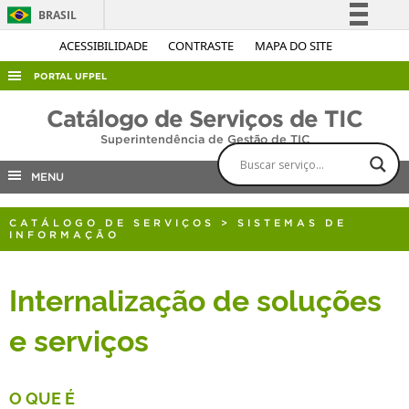
BRASIL
Simplifique!
ACESSIBILIDADE
CONTRASTE
MAPA DO SITE
Comunica BR
PORTAL UFPEL
Participe
ACESSO À INFORMAÇÃO
Catálogo de Serviços de TIC
Acesso à informação
Superintendência de Gestão de TIC
AUDITORIA
Legislação
COBALTO
MENU
Canais
CONCURSOS
CATÁLOGO DE SERVIÇOS
>
SISTEMAS DE
EDITAIS
INFORMAÇÃO
INTERNACIONAL
Internalização de soluções
OUVIDORIA
e serviços
PORTARIAS
TELEFONES
O QUE É