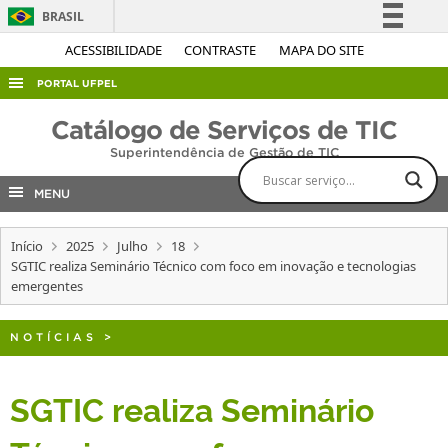
BRASIL
Simplifique!
ACESSIBILIDADE
CONTRASTE
MAPA DO SITE
Comunica BR
PORTAL UFPEL
Participe
ACESSO À INFORMAÇÃO
Catálogo de Serviços de TIC
Acesso à informação
Superintendência de Gestão de TIC
AUDITORIA
Legislação
COBALTO
MENU
Canais
CONCURSOS
Início
2025
Julho
18
EDITAIS
SGTIC realiza Seminário Técnico com foco em inovação e tecnologias
emergentes
INTERNACIONAL
OUVIDORIA
NOTÍCIAS
>
PORTARIAS
TELEFONES
SGTIC realiza Seminário