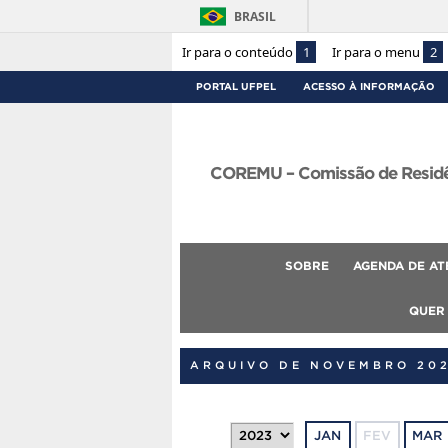
BRASIL
Ir para o conteúdo
1
Ir para o menu
2
PORTAL UFPEL
ACESSO À INFORMAÇÃO
COREMU – Comissão de Residên
SOBRE
AGENDA DE AT
QUER
ARQUIVO DE NOVEMBRO 20
JAN
FEV
MAR