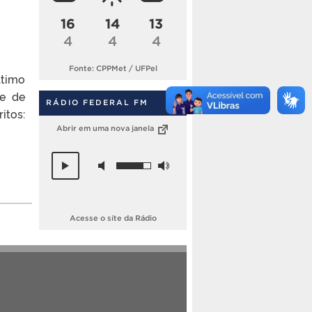
16
14
13
4
4
4
Fonte: CPPMet / UFPel
ltimo
 e de
RÁDIO FEDERAL FM
itos:
Abrir em uma nova janela
Acesse o site da Rádio