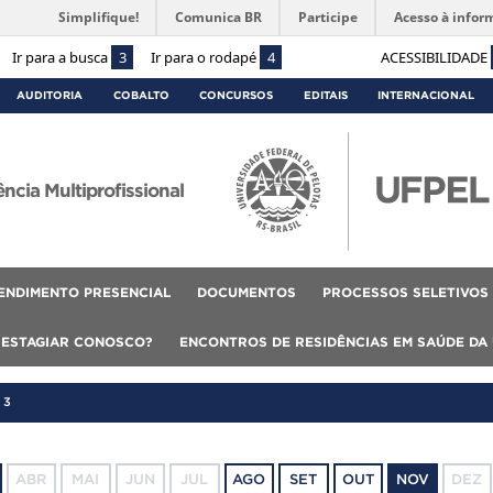
Simplifique!
Comunica BR
Participe
Acesso à infor
Ir para a busca
3
Ir para o rodapé
4
ACESSIBILIDADE
AUDITORIA
COBALTO
CONCURSOS
EDITAIS
INTERNACIONAL
cia Multiprofissional
ENDIMENTO PRESENCIAL
DOCUMENTOS
PROCESSOS SELETIVOS
 ESTAGIAR CONOSCO?
ENCONTROS DE RESIDÊNCIAS EM SAÚDE DA
23
ABR
MAI
JUN
JUL
AGO
SET
OUT
NOV
DEZ