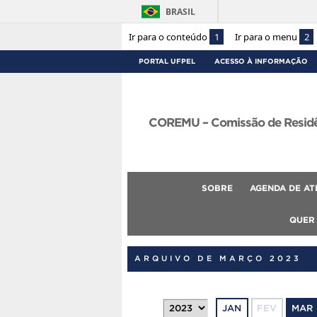
BRASIL
Ir para o conteúdo
1
Ir para o menu
2
PORTAL UFPEL
ACESSO À INFORMAÇÃO
COREMU – Comissão de Residên
SOBRE
AGENDA DE AT
QUER
ARQUIVO DE MARÇO 2023
JAN
FEV
MAR