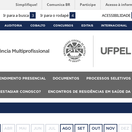
Simplifique!
Comunica BR
Participe
Acesso à infor
Ir para a busca
3
Ir para o rodapé
4
ACESSIBILIDADE
AUDITORIA
COBALTO
CONCURSOS
EDITAIS
INTERNACIONAL
cia Multiprofissional
ENDIMENTO PRESENCIAL
DOCUMENTOS
PROCESSOS SELETIVOS
 ESTAGIAR CONOSCO?
ENCONTROS DE RESIDÊNCIAS EM SAÚDE DA
ABR
MAI
JUN
JUL
AGO
SET
OUT
NOV
DEZ