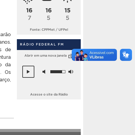
16
16
15
7
5
5
Fonte: CPPMet / UFPel
uarão
anos.
RÁDIO FEDERAL FM
s de
ntura
Abrir em uma nova janela
to da
i. Os
arço,
Acesse o site da Rádio