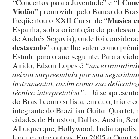
I Conc
“Concertos para a Juventude” e “
Violão
” promovido pelo Banco do Bras
Musica e
freqüentou o XXII Curso de “
Espanha, sob a orientação do professor 
de Andrés Segovia), onde foi considera
destacado
” o que lhe valeu como prêm
Estudo para o ano seguinte. Para a viol
Anido, Edson Lopes é
“um extraordinár
deixou surpreendida por sua seguridade
instrumental, assim como sua delicadez
técnica interpretativa”
. Já se apresent
do Brasil como solista, em duo, trio e
integrante do Brazilian Guitar Quartet, 
cidades de Houston, Dallas, Austin, Seat
Albuquerque, Hollywood, Indianapolis
Iorque entre outras. Em 2005 o Quartet