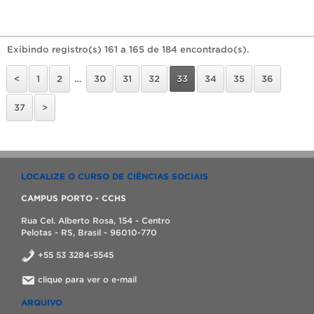
Exibindo registro(s) 161 a 165 de 184 encontrado(s).
<
1
2
…
30
31
32
33
34
35
36
37
>
LOCALIZE O CURSO DE CIÊNCIAS SOCIAIS
CAMPUS PORTO - CCHS
Rua Cel. Alberto Rosa, 154 - Centro
Pelotas - RS, Brasil - 96010-770
+55 53 3284-5545
clique para ver o e-mail
ARQUIVO