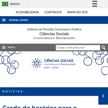
BRASIL
Simplifique!
ACESSIBILIDADE
CONTRASTE
MAPA DO SITE
Comunica BR
PORTAL UFPEL
Participe
ACESSO À INFORMAÇÃO
Instituto de Filosofia, Sociologia e Política
Ciências Sociais
Acesso à informação
AUDITORIA
Licenciatura e Bacharelado
Legislação
COBALTO
Canais
MENU
CONCURSOS
EDITAIS
INTERNACIONAL
OUVIDORIA
PORTARIAS
NOTÍCIAS
TELEFONES
Grade de horários para o