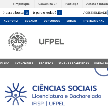
Simplifique!
Comunica BR
Participe
Acesso à infor
Ir para a busca
3
Ir para o rodapé
4
ACESSIBILIDADE
AUDITORIA
COBALTO
CONCURSOS
EDITAIS
INTERNACIONAL
RELADO
LICENCIATURA
PROJETOS
SEMANAS ACADÊMICAS
PORTAL D