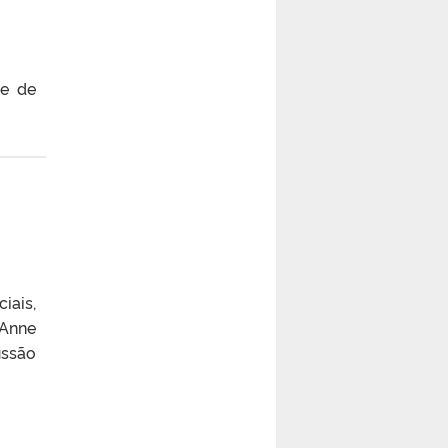
re de
iais,
 Anne
issão