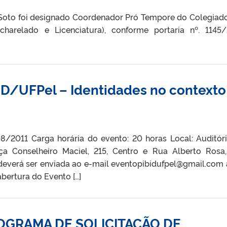
z Soto foi designado Coordenador Pró Tempore do Colegiad
charelado e Licenciatura), conforme portaria nº. 1145/
D/UFPel – Identidades no contexto
08/2011 Carga horária do evento: 20 horas Local: Auditór
ça Conselheiro Maciel, 215, Centro e Rua Alberto Rosa,
 deverá ser enviada ao e-mail eventopibidufpel@gmail.com 
abertura do Evento […]
OGRAMA DE SOLICITAÇÃO DE