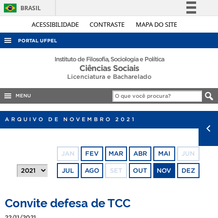
BRASIL
Simplifique!
ACESSIBILIDADE
CONTRASTE
MAPA DO SITE
Comunica BR
PORTAL UFPEL
Participe
ACESSO À INFORMAÇÃO
Instituto de Filosofia, Sociologia e Política
Ciências Sociais
Acesso à informação
AUDITORIA
Licenciatura e Bacharelado
Legislação
COBALTO
Canais
MENU
CONCURSOS
ARQUIVO DE NOVEMBRO 2021
EDITAIS
INTERNACIONAL
JAN
FEV
MAR
ABR
MAI
JUN
OUVIDORIA
JUL
AGO
SET
OUT
NOV
DEZ
PORTARIAS
TELEFONES
Convite defesa de TCC
22/11/2021