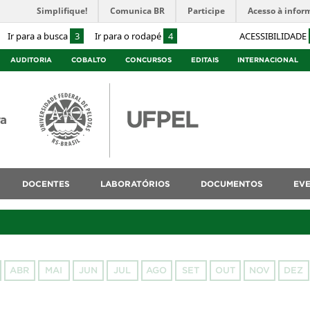
Simplifique!
Comunica BR
Participe
Acesso à infor
Ir para a busca
3
Ir para o rodapé
4
ACESSIBILIDADE
AUDITORIA
COBALTO
CONCURSOS
EDITAIS
INTERNACIONAL
ra
DOCENTES
LABORATÓRIOS
DOCUMENTOS
EV
ABR
MAI
JUN
JUL
AGO
SET
OUT
NOV
DEZ