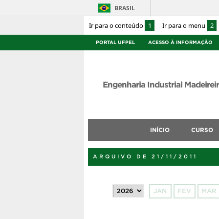
BRASIL
Ir para o conteúdo
1
Ir para o menu
2
PORTAL UFPEL
ACESSO À INFORMAÇÃO
Engenharia Industrial Madeirei
INÍCIO
CURSO
ARQUIVO DE 21/11/2011
JAN
FEV
MAR