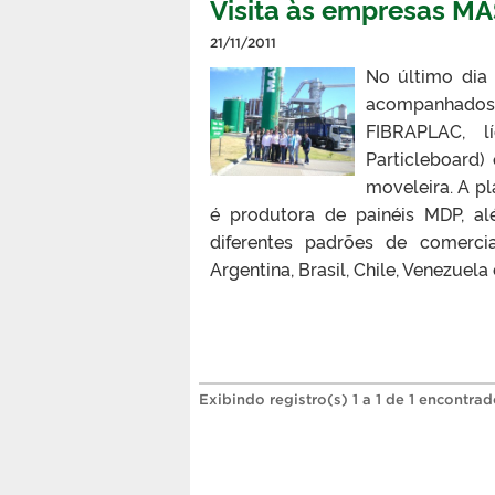
Visita às empresas M
21/11/2011
No último dia 
acompanhados p
FIBRAPLAC, 
Particleboard)
moveleira. A p
é produtora de painéis MDP, a
diferentes padrões de comerci
Argentina, Brasil, Chile, Venezuela e
Exibindo registro(s) 1 a 1 de 1 encontrad