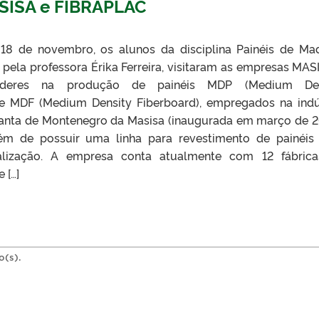
ASISA e FIBRAPLAC
18 de novembro, os alunos da disciplina Painéis de Mad
ela professora Érika Ferreira, visitaram as empresas MAS
líderes na produção de painéis MDP (Medium Den
 e MDF (Medium Density Fiberboard), empregados na indú
lanta de Montenegro da Masisa (inaugurada em março de 
lém de possuir uma linha para revestimento de painéi
alização. A empresa conta atualmente com 12 fábric
 […]
o(s).