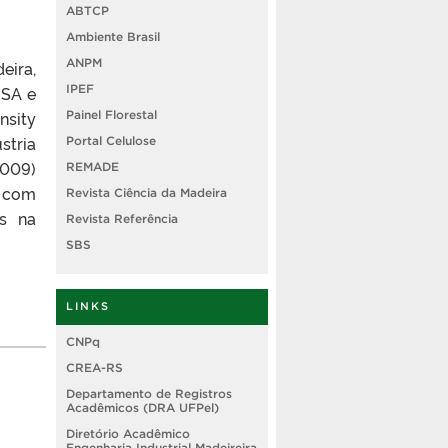
ABTCP
Ambiente Brasil
ANPM
eira,
IPEF
ISA e
sity
Painel Florestal
stria
Portal Celulose
2009)
REMADE
s com
Revista Ciência da Madeira
as na
Revista Referência
SBS
LINKS
CNPq
CREA-RS
Departamento de Registros
Acadêmicos (DRA UFPel)
Diretório Acadêmico
Engenharia Industrial Madeireira