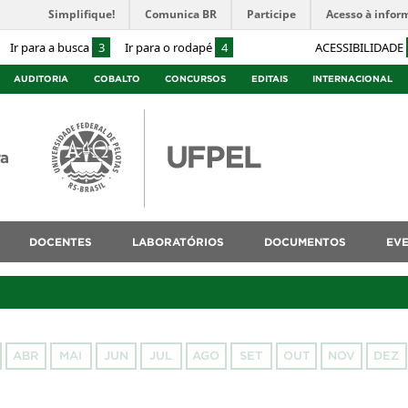
Simplifique!
Comunica BR
Participe
Acesso à infor
Ir para a busca
3
Ir para o rodapé
4
ACESSIBILIDADE
AUDITORIA
COBALTO
CONCURSOS
EDITAIS
INTERNACIONAL
ra
DOCENTES
LABORATÓRIOS
DOCUMENTOS
EV
ABR
MAI
JUN
JUL
AGO
SET
OUT
NOV
DEZ