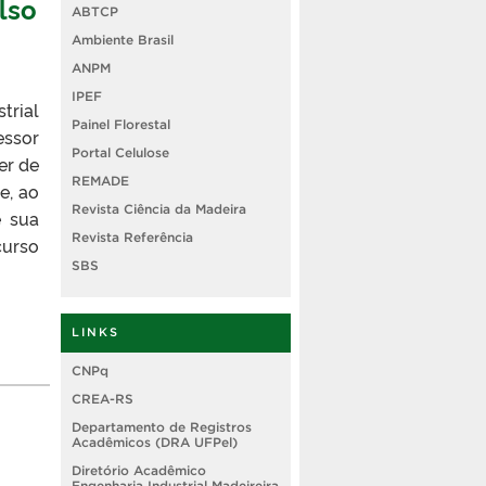
lso
ABTCP
Ambiente Brasil
ANPM
IPEF
trial
Painel Florestal
essor
Portal Celulose
er de
REMADE
e, ao
Revista Ciência da Madeira
e sua
Revista Referência
curso
SBS
LINKS
CNPq
CREA-RS
Departamento de Registros
Acadêmicos (DRA UFPel)
Diretório Acadêmico
Engenharia Industrial Madeireira