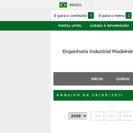
BRASIL
Ir para o conteúdo
1
Ir para o menu
2
PORTAL UFPEL
ACESSO À INFORMAÇÃO
Engenharia Industrial Madeirei
INÍCIO
CURSO
ARQUIVO DE 29/09/2011
JAN
FEV
MAR