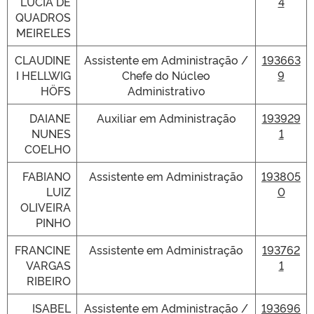
LÚCIA DE
4
QUADROS
MEIRELES
CLAUDINE
Assistente em Administração /
193663
I HELLWIG
Chefe do Núcleo
9
HÖFS
Administrativo
DAIANE
Auxiliar em Administração
193929
NUNES
1
COELHO
FABIANO
Assistente em Administração
193805
LUIZ
0
OLIVEIRA
PINHO
FRANCINE
Assistente em Administração
193762
VARGAS
1
RIBEIRO
ISABEL
Assistente em Administração /
193696