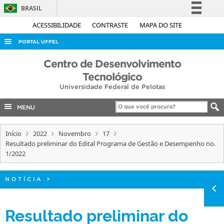
BRASIL
Simplifique!
ACESSIBILIDADE
CONTRASTE
MAPA DO SITE
Comunica BR
PORTAL UFPEL
Participe
ACESSO À INFORMAÇÃO
Centro de Desenvolvimento
Acesso à informação
Tecnológico
AUDITORIA
Legislação
Universidade Federal de Pelotas
COBALTO
Canais
MENU
CONCURSOS
EDITAIS
Início
2022
Novembro
17
Resultado preliminar do Edital Programa de Gestão e Desempenho no.
INTERNACIONAL
1/2022
OUVIDORIA
PORTARIAS
NOTÍCIA
>
TELEFONES
Resultado preliminar do