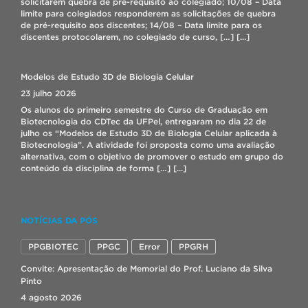
solicitarem quebra de pré-requisito ao colegiado; 10/08 – Data
limite para colegiados responderem as solicitações de quebra
de pré-requisito aos discentes; 14/08 – Data limite para os
discentes protocolarem, no colegiado de curso, […]
[...]
Modelos de Estudo 3D de Biologia Celular
23 julho 2026
Os alunos do primeiro semestre do Curso de Graduação em
Biotecnologia do CDTec da UFPel, entregaram no dia 22 de
julho os “Modelos de Estudo 3D de Biologia Celular aplicada à
Biotecnologia”. A atividade foi proposta como uma avaliação
alternativa, com o objetivo de promover o estudo em grupo do
conteúdo da disciplina de forma […]
[...]
Seleção bolsista IT – Lab. Biopolímeros
NOTÍCIAS DA PÓS
17 julho 2026
PPGBIOTEC
PPGC
Error
PPGRH
Seleção de IC com bolsa – INNOVASCHEM
Convite: Apresentação de Memorial do Prof. Luciano da Silva
7 julho 2026
Pinto
Link para inscrição: AQUI
[...]
4 agosto 2026