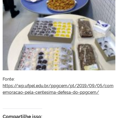
Fonte:
https://wp.ufpel.edu.br/ppgcem/pt/2019/09/05/com
emoracao-pela-centesima-defesa-do-ppgcem/
Compartilhe isso: