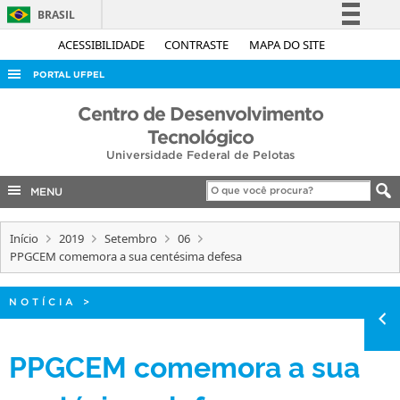
BRASIL
Simplifique!
ACESSIBILIDADE
CONTRASTE
MAPA DO SITE
Comunica BR
PORTAL UFPEL
Participe
ACESSO À INFORMAÇÃO
Centro de Desenvolvimento
Acesso à informação
Tecnológico
AUDITORIA
Legislação
Universidade Federal de Pelotas
COBALTO
Canais
MENU
CONCURSOS
EDITAIS
Início
2019
Setembro
06
PPGCEM comemora a sua centésima defesa
INTERNACIONAL
OUVIDORIA
NOTÍCIA
>
PORTARIAS
TELEFONES
PPGCEM comemora a sua