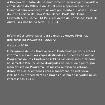
A Direção do Centro de Desenvolvimento Tecnológico convida a
comunidade do CDTec e da UFPel para a apresentação de
ORIENTAÇÕES PARA REMATRÍCULA 2026/2
Memorial para promoção funcional por mérito à Classe E Titular
4 agosto 2026
do Prof. Luciano da Silva Pinto. Banca: Profª. Drª. Maria
Orientações para a solicitação de rematrícula do semestre letivo
Elisabeth Aires Berne – UFPel (Presidente da Comissão) Prof. Dr.
2026/2: – O período de solicitação de rematrícula on-
André Luis Coelho da Silva – […]
[...]
line acontece de 05 a 06/08/26, através do sistema Cobalto no
menu: “Aluno – Cadastros – Solicitação de matrícula”. – A
realização do pedido no sistema não garante a matrícula, ela irá
Informações sobre vagas para alunos de outros PPGs nas
depender da disponibilidade de vagas na turma desejada e […]
disciplinas do PPGBiotec – 2026/2
[...]
4 agosto 2026
O Programa de Pós-Graduação em Biotecnologia (PPGBiotec)
informa que eventuais vagas destinadas a discentes de outros
Programas de Pós-Graduação (PPGs) nas disciplinas ofertadas
no semestre 2026/2 serão divulgadas no dia 13 de agosto, por
meio do site do Programa. Na mesma publicação estarão
disponíveis as orientações para a solicitação de matrícula,
incluindo os procedimentos e prazos a serem observados pelos
interessados. […]
[...]
Professor do PPGBIOTEC faz missão pela ONU no Panamá
4 agosto 2026
O Prof. Antônio Costa de Oliveira, como