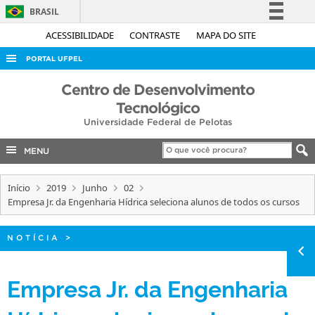
BRASIL
Simplifique!
ACESSIBILIDADE
CONTRASTE
MAPA DO SITE
Comunica BR
PORTAL UFPEL
Participe
ACESSO À INFORMAÇÃO
Centro de Desenvolvimento
Acesso à informação
Tecnológico
AUDITORIA
Legislação
Universidade Federal de Pelotas
COBALTO
Canais
MENU
CONCURSOS
EDITAIS
Início
2019
Junho
02
Empresa Jr. da Engenharia Hídrica seleciona alunos de todos os cursos
INTERNACIONAL
OUVIDORIA
NOTÍCIA
>
PORTARIAS
TELEFONES
Empresa Jr. da Engenharia