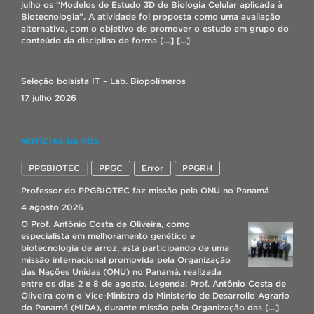
julho os “Modelos de Estudo 3D de Biologia Celular aplicada à
Biotecnologia”. A atividade foi proposta como uma avaliação
alternativa, com o objetivo de promover o estudo em grupo do
conteúdo da disciplina de forma […]
[...]
Seleção bolsista IT – Lab. Biopolímeros
17 julho 2026
CORREÇÃO DE MATRÍCULA 2026/2
NOTÍCIAS DA PÓS
7 agosto 2026
Prezados(as)! Lembramos que o período para solicitação de
PPGBIOTEC
PPGC
Error
PPGRH
correção de matrícula on-line acontece de 08 a 09/08/2026,
através do Cobalto no menu: “Aluno – Cadastros – Correção de
Professor do PPGBIOTEC faz missão pela ONU no Panamá
matricula”. Durante o período de correção, o aluno poderá fazer
4 agosto 2026
ajustes na matrícula (inclusão e/ou exclusão de disciplinas),
porém a efetivação da matrícula dependerá da existência de […]
O Prof. Antônio Costa de Oliveira, como
[...]
especialista em melhoramento genético e
biotecnologia de arroz, está participando de uma
missão internacional promovida pela Organização
das Nações Unidas (ONU) no Panamá, realizada
ORIENTAÇÕES PARA REMATRÍCULA 2026/2
entre os dias 2 e 8 de agosto. Legenda: Prof. Antônio Costa de
4 agosto 2026
Oliveira com o Vice-Ministro do Ministerio de Desarrollo Agrario
do Panamá (MIDA), durante missão pela Organização das […]
Orientações para a solicitação de rematrícula do semestre letivo