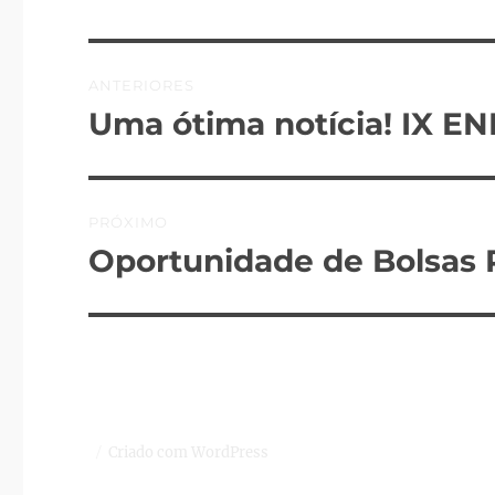
Navegação
ANTERIORES
de
Uma ótima notícia! IX E
Post
anterior:
Post
PRÓXIMO
Oportunidade de Bolsas
Próximo
post:
Criado com WordPress