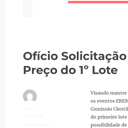
Ofício Solicitaç
Preço do 1º Lote
Visando manter 
os eventos EREM
Autor
camu
Comissão Cientí
Publicado
05/06/2016
do primeiro lote
em
Categorias
Sem categoria
possibilidade de