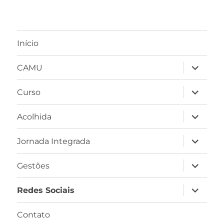
Início
expandir
CAMU
submen
expandir
Curso
submen
expandir
Acolhida
submen
expandir
Jornada Integrada
submen
expandir
Gestões
submen
expandir
Redes Sociais
submen
Contato