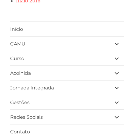
maio 2016
Início
expandir
CAMU
submen
expandir
Curso
submen
expandir
Acolhida
submen
expandir
Jornada Integrada
submen
expandir
Gestões
submen
expandir
Redes Sociais
submen
Contato