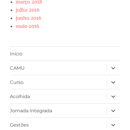
março 2018
julho 2016
junho 2016
maio 2016
Início
expandir
CAMU
submen
expandir
Curso
submen
expandir
Acolhida
submen
expandir
Jornada Integrada
submen
expandir
Gestões
submen