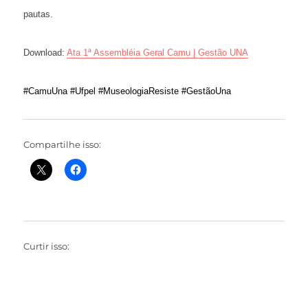
pautas.
Download:
Ata 1ª Assembléia Geral Camu | Gestão UNA
#
CamuUna
#
Ufpel
#
MuseologiaResiste
#
GestãoUna
Compartilhe isso:
Curtir isso: