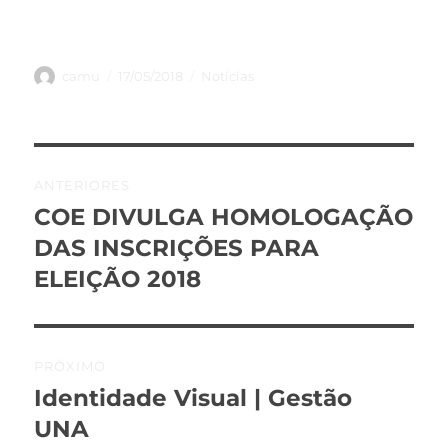
Autor
Publicado
Categorias
camu
17/05/2018
Notícias
em
Navegação
ANTERIORES
de
COE DIVULGA HOMOLOGAÇÃO
Post
anterior:
DAS INSCRIÇÕES PARA
Post
ELEIÇÃO 2018
PRÓXIMO
Identidade Visual | Gestão
Próximo
post:
UNA