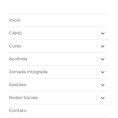
Início
expandir
CAMU
submen
expandir
Curso
submen
expandir
Acolhida
submen
expandir
Jornada Integrada
submen
expandir
Gestões
submen
expandir
Redes Sociais
submen
Contato