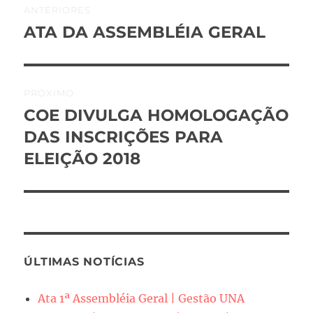
ANTERIORES
de
ATA DA ASSEMBLÉIA GERAL
Post
anterior:
Post
PRÓXIMO
COE DIVULGA HOMOLOGAÇÃO
Próximo
post:
DAS INSCRIÇÕES PARA
ELEIÇÃO 2018
ÚLTIMAS NOTÍCIAS
Ata 1ª Assembléia Geral | Gestão UNA