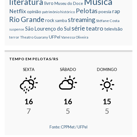
Música
literatura
livro
Museu do Doce
Pelotas
Netflix
rap
opinião
poesia
patrimônio histórico
Rio Grande
streaming
rock
samba
Stéfane Costa
série
teatro
São Lourenço do Sul
televisão
suspense
UFPel
terror
Theatro Guarany
Vanessa Oliveira
TEMPO EM PELOTAS/RS
SEXTA
SÁBADO
DOMINGO
16
16
15
7
5
5
Fonte: CPPMet / UFPel