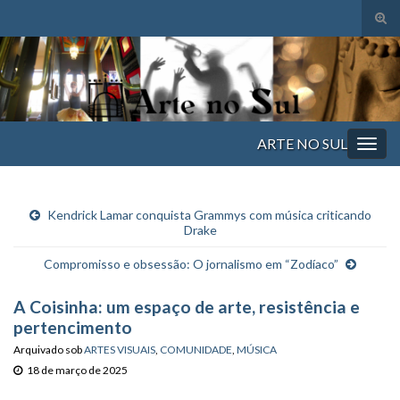
Alte
form
Search for:
de
pesq
ARTE NO SUL
Alter
nave
Kendrick Lamar conquista Grammys com música criticando
Drake
Compromisso e obsessão: O jornalismo em “Zodíaco”
A Coisinha: um espaço de arte, resistência e
pertencimento
Arquivado sob
ARTES VISUAIS
,
COMUNIDADE
,
MÚSICA
18 de março de 2025