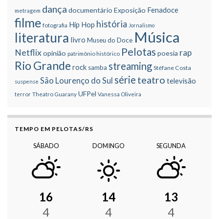
dança
Fenadoce
documentário
Exposição
metragem
filme
história
Hip Hop
fotografia
Jornalismo
Música
literatura
livro
Museu do Doce
Pelotas
Netflix
rap
opinião
poesia
patrimônio histórico
Rio Grande
streaming
rock
samba
Stéfane Costa
série
teatro
São Lourenço do Sul
televisão
suspense
UFPel
terror
Theatro Guarany
Vanessa Oliveira
TEMPO EM PELOTAS/RS
SÁBADO
DOMINGO
SEGUNDA
16
14
13
4
4
4