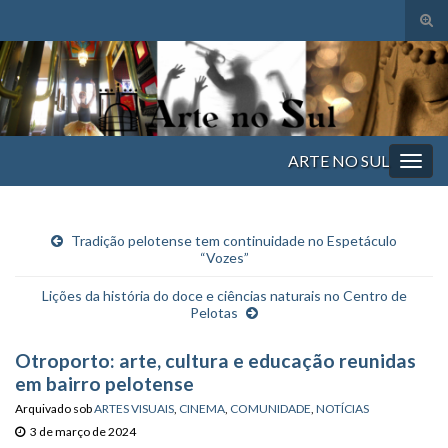
Alte
form
Search for:
de
pesq
ARTE NO SUL
Alter
nave
Tradição pelotense tem continuidade no Espetáculo
“Vozes”
Lições da história do doce e ciências naturais no Centro de
Pelotas
Otroporto: arte, cultura e educação reunidas
em bairro pelotense
Arquivado sob
ARTES VISUAIS
,
CINEMA
,
COMUNIDADE
,
NOTÍCIAS
3 de março de 2024