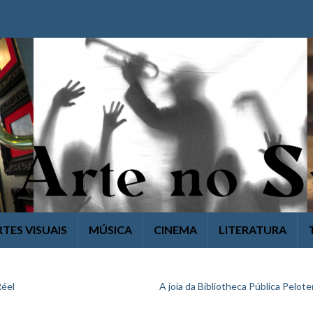
RTES VISUAIS
MÚSICA
CINEMA
LITERATURA
 Réel
A joia da Bibliotheca Pública Pelot