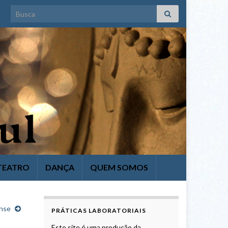
Search for:
TEATRO
DANÇA
QUEM SOMOS
ense
PRÁTICAS LABORATORIAIS
Este site é uma produção da