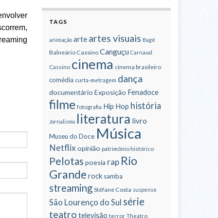
envolver
TAGS
scorrem,
artes visuais
arte
treaming
animação
Bagé
Canguçu
Balneário Cassino
Carnaval
cinema
cinema brasileiro
Cassino
dança
comédia
curta-metragem
Fenadoce
documentário
Exposição
filme
história
Hip Hop
fotografia
literatura
livro
Jornalismo
Música
Museu do Doce
Netflix
opinião
patrimônio histórico
Rio
Pelotas
rap
poesia
Grande
rock
samba
streaming
Stéfane Costa
suspense
série
São Lourenço do Sul
teatro
televisão
terror
Theatro