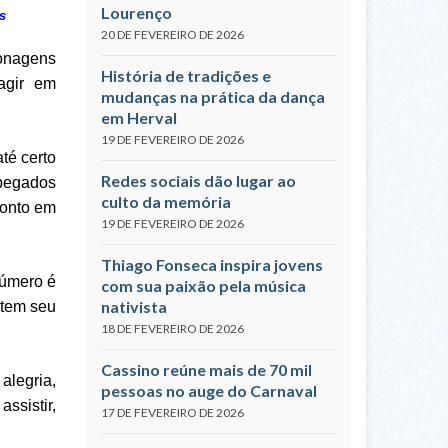
Lourenço
s
20 DE FEVEREIRO DE 2026
sonagens
História de tradições e
agir em
mudanças na prática da dança
em Herval
19 DE FEVEREIRO DE 2026
té certo
Redes sociais dão lugar ao
apegados
culto da memória
ponto em
19 DE FEVEREIRO DE 2026
Thiago Fonseca inspira jovens
número é
com sua paixão pela música
nativista
 tem seu
18 DE FEVEREIRO DE 2026
Cassino reúne mais de 70 mil
alegria,
pessoas no auge do Carnaval
ssistir,
17 DE FEVEREIRO DE 2026