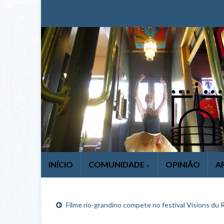
INÍCIO
COMUNIDADE
OPINIÃO
A
Filme rio-grandino compete no festival Visions du