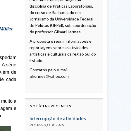
disciplina de Práticas Laboratoriais,
do curso de Bacharelado em
Jornalismo da Universidade Federal
de Pelotas (UFPel), sob coordenação
 Müller
do professor Gilmar Hermes.
A proposta é reunir informações e
reportagens sobre as atividades
artísticas e culturais da região Sul do
hospedam
Estado.
 A série
Contatos pelo e-mail
 Além de
ghermes@yahoo.com
 de cada
 muito a
NOTÍCIAS RECENTES
onagem e
a.
Interrupção de atividades
9 DE MARÇO DE 2026