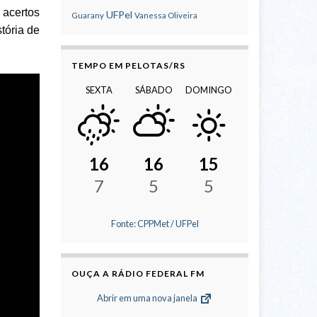
 acertos
UFPel
Guarany
Vanessa Oliveira
tória de
TEMPO EM PELOTAS/RS
SEXTA
SÁBADO
DOMINGO
16
16
15
7
5
5
Fonte: CPPMet / UFPel
OUÇA A RÁDIO FEDERAL FM
Abrir em uma nova janela