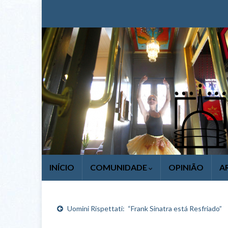
INÍCIO
COMUNIDADE
OPINIÃO
A
Uomini Rispettati: “Frank Sinatra está Resfriado”