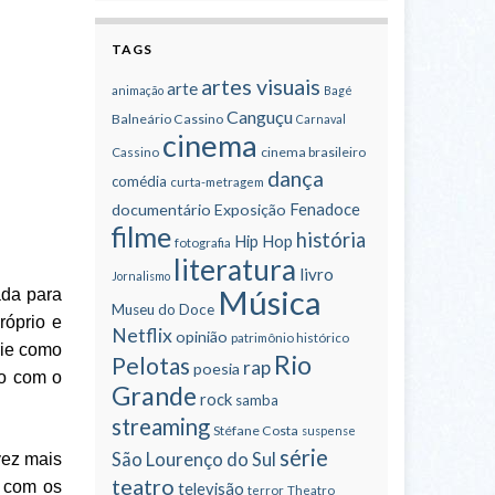
TAGS
artes visuais
arte
animação
Bagé
Canguçu
Balneário Cassino
Carnaval
cinema
cinema brasileiro
Cassino
dança
comédia
curta-metragem
Fenadoce
documentário
Exposição
filme
história
Hip Hop
fotografia
literatura
livro
Jornalismo
Música
ada para
Museu do Doce
róprio e
Netflix
opinião
patrimônio histórico
rie como
Rio
Pelotas
rap
poesia
to com o
Grande
rock
samba
streaming
Stéfane Costa
suspense
série
São Lourenço do Sul
vez mais
teatro
e com os
televisão
terror
Theatro