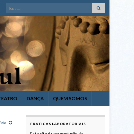
Search for:
TEATRO
DANÇA
QUEM SOMOS
ória
PRÁTICAS LABORATORIAIS
Este site é uma produção da