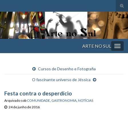
Alte
form
Search for:
de
pesq
ARTE NO SUL
Alter
nave
Cursos de Desenho e Fotografia
O fascinante universo de Jéssica
Festa contra o desperdício
Arquivado sob
COMUNIDADE
,
GASTRONOMIA
,
NOTÍCIAS
24 de junho de 2016