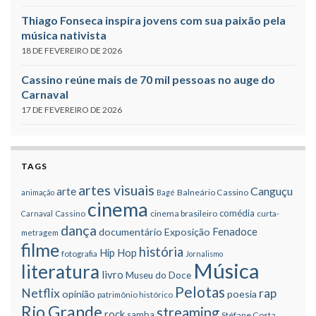
Thiago Fonseca inspira jovens com sua paixão pela
música nativista
18 DE FEVEREIRO DE 2026
Cassino reúne mais de 70 mil pessoas no auge do
Carnaval
17 DE FEVEREIRO DE 2026
TAGS
artes visuais
Canguçu
arte
Balneário Cassino
animação
Bagé
cinema
comédia
cinema brasileiro
Carnaval
Cassino
curta-
dança
Fenadoce
documentário
Exposição
metragem
filme
história
Hip Hop
fotografia
Jornalismo
Música
literatura
livro
Museu do Doce
Pelotas
Netflix
rap
opinião
poesia
patrimônio histórico
Rio Grande
streaming
rock
samba
Stéfane Costa