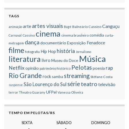
TAGS
artes visuais
Canguçu
arte
Balneário Cassino
animação
Bagé
cinema
comédia
cinema brasileiro
Carnaval
Cassino
curta-
dança
Fenadoce
documentário
Exposição
metragem
filme
história
Hip Hop
fotografia
Jornalismo
Música
literatura
livro
Museu do Doce
Pelotas
Netflix
rap
opinião
poesia
patrimônio histórico
Rio Grande
streaming
rock
samba
Stéfane Costa
série
teatro
São Lourenço do Sul
televisão
suspense
UFPel
terror
Theatro Guarany
Vanessa Oliveira
TEMPO EM PELOTAS/RS
SEXTA
SÁBADO
DOMINGO