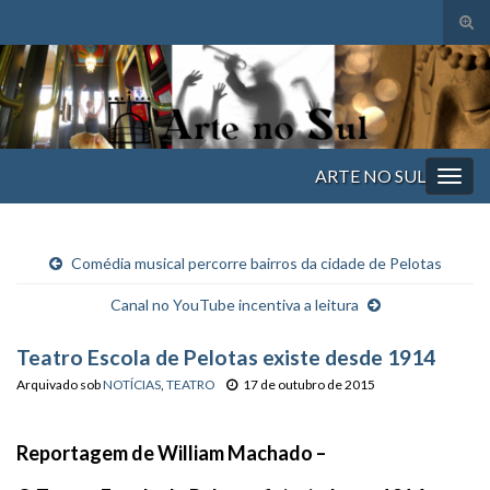
Alte
form
Search for:
de
pesq
ARTE NO SUL
Alter
nave
Comédia musical percorre bairros da cidade de Pelotas
Canal no YouTube incentiva a leitura
Teatro Escola de Pelotas existe desde 1914
Arquivado sob
NOTÍCIAS
,
TEATRO
17 de outubro de 2015
Reportagem de
William Machado –