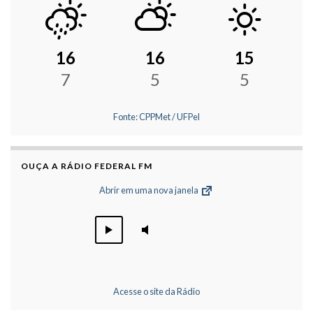
16
16
15
7
5
5
Fonte: CPPMet / UFPel
OUÇA A RÁDIO FEDERAL FM
Abrir em uma nova janela
Acesse o site da Rádio