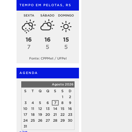
TEMPO EM PELOTAS, RS
SEXTA
SÁBADO
DOMINGO
16
16
15
7
5
5
Fonte: CPPMet / UFPel
AGENDA
Agosto 2026
S
T
Q
Q
S
S
D
1
2
3
4
5
6
7
8
9
10
11
12
13
14
15
16
17
18
19
20
21
22
23
24
25
26
27
28
29
30
31
« jun