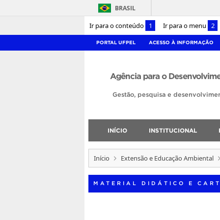
BRASIL
Ir para o conteúdo
1
Ir para o menu
2
PORTAL UFPEL
ACESSO À INFORMAÇÃO
Agência para o Desenvolvime
Gestão, pesquisa e desenvolvimen
INÍCIO
INSTITUCIONAL
Início
Extensão e Educação Ambiental
MATERIAL DIDÁTICO E CAR