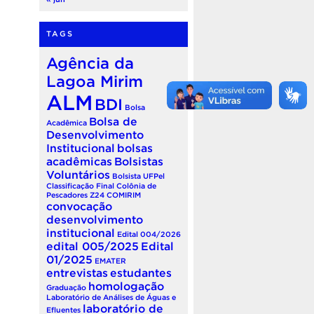
TAGS
Agência da
Lagoa Mirim
ALM
BDI
Bolsa
Bolsa de
Acadêmica
Desenvolvimento
Institucional
bolsas
acadêmicas
Bolsistas
Voluntários
Bolsista UFPel
Classificação Final
Colônia de
Pescadores Z24
COMIRIM
convocação
desenvolvimento
institucional
Edital 004/2026
edital 005/2025
Edital
01/2025
EMATER
entrevistas
estudantes
homologação
Graduação
Laboratório de Análises de Águas e
laboratório de
Efluentes