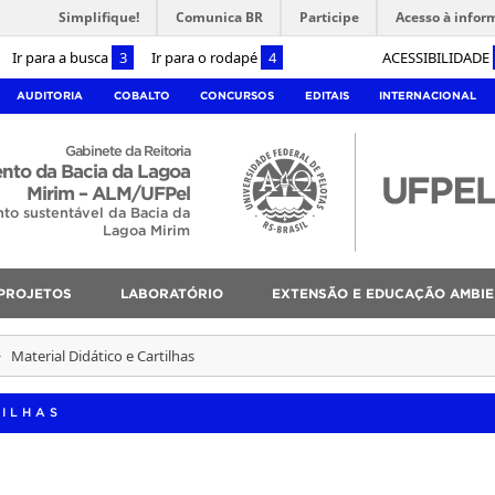
Simplifique!
Comunica BR
Participe
Acesso à infor
Ir para a busca
3
Ir para o rodapé
4
ACESSIBILIDADE
AUDITORIA
COBALTO
CONCURSOS
EDITAIS
INTERNACIONAL
Gabinete da Reitoria
nto da Bacia da Lagoa
Mirim – ALM/UFPel
to sustentável da Bacia da
Lagoa Mirim
PROJETOS
LABORATÓRIO
EXTENSÃO E EDUCAÇÃO AMBIE
Material Didático e Cartilhas
TILHAS