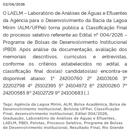
02/06/2026
O LAELM – Laboratório de Análises de Águas e Efluentes
da Agência para o Desenvolvimento da Bacia da Lagoa
Mirim (ALM/UFPel) torna pública a Classificação Final
do processo seletivo referente ao Edital nº 004/2026 –
Programa de Bolsas de Desenvolvimento Institucional
(PBDI). Após análise da documentação, avaliação dos
memoriais descritivos, currículos e entrevistas,
conforme os critérios estabelecidos no edital, a
classificação final dos(as) candidatos(as) encontra-se
disponível abaixo: 1º 24200760 2º 24103106 3º
22202798 4º 25102395 5º 24104972 6º 23200260 7º
24200585 8º 24102729 9º 24100683 […]
Tags:
Agência da Lagoa Mirim
,
ALM
,
Bolsa Acadêmica
,
Bolsa de
Desenvolvimento Institucional
,
Bolsista UFPel
,
Classificação
Final
,
desenvolvimento institucional
,
Edital 004/2026
,
Graduação
,
Laboratório de Análises de Águas e Efluentes
,
LAELM
,
PBDI
,
Pelotas
,
Processo Seletivo
,
Programa de Bolsas
de Desenvolvimento Institucional
,
Resultado Final
,
Rio Grande