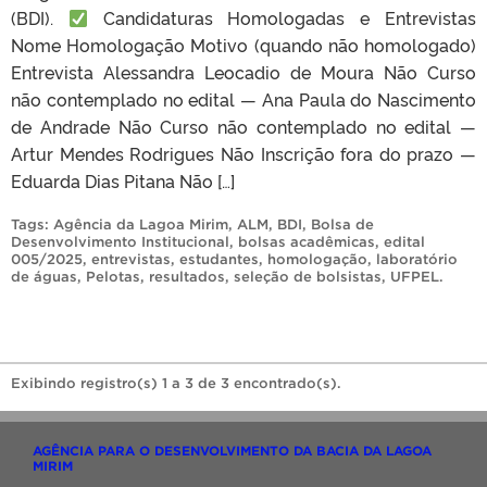
(BDI).
Candidaturas Homologadas e Entrevistas
Nome Homologação Motivo (quando não homologado)
Entrevista Alessandra Leocadio de Moura Não Curso
não contemplado no edital — Ana Paula do Nascimento
de Andrade Não Curso não contemplado no edital —
Artur Mendes Rodrigues Não Inscrição fora do prazo —
Eduarda Dias Pitana Não […]
Tags:
Agência da Lagoa Mirim
,
ALM
,
BDI
,
Bolsa de
Desenvolvimento Institucional
,
bolsas acadêmicas
,
edital
005/2025
,
entrevistas
,
estudantes
,
homologação
,
laboratório
de águas
,
Pelotas
,
resultados
,
seleção de bolsistas
,
UFPEL
.
Exibindo registro(s) 1 a 3 de 3 encontrado(s).
AGÊNCIA PARA O DESENVOLVIMENTO DA BACIA DA LAGOA
MIRIM