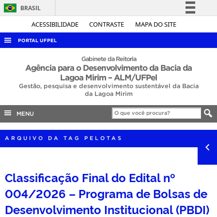
BRASIL
Simplifique!
ACESSIBILIDADE
CONTRASTE
MAPA DO SITE
Comunica BR
PORTAL UFPEL
Participe
ACESSO À INFORMAÇÃO
Gabinete da Reitoria
Agência para o Desenvolvimento da Bacia da
Acesso à informação
AUDITORIA
Lagoa Mirim – ALM/UFPel
Legislação
Gestão, pesquisa e desenvolvimento sustentável da Bacia
COBALTO
da Lagoa Mirim
Canais
CONCURSOS
MENU
EDITAIS
ARQUIVO DA TAG PELOTAS
INTERNACIONAL
OUVIDORIA
Classificação Final do Edital nº
PORTARIAS
004/2026 – Programa de Bolsas de
TELEFONES
Desenvolvimento Institucional (PBDI)