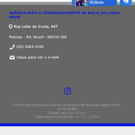
AGÊNCIA PARA O DESENVOLVIMENTO DA BACIA DA LAGOA
MIRIM
Rua Lobo da Costa, 447
Pelotas - RS, Brasil - 96010-150
(53) 3284-3130
clique para ver o e-mail
©2026 Agência para o Desenvolvimento da Bacia da Lagoa Mirim –
ALM/UFPel.
Criado com
WordPress
.
Tema desenvolvido por
SGTIC / UFPel
.