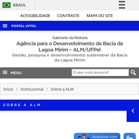
BRASIL
Simplifique!
ACESSIBILIDADE
CONTRASTE
MAPA DO SITE
Comunica BR
PORTAL UFPEL
Participe
ACESSO À INFORMAÇÃO
Gabinete da Reitoria
Agência para o Desenvolvimento da Bacia da
Acesso à informação
AUDITORIA
Lagoa Mirim – ALM/UFPel
Legislação
Gestão, pesquisa e desenvolvimento sustentável da Bacia
COBALTO
da Lagoa Mirim
Canais
CONCURSOS
MENU
EDITAIS
Início
Institucional
Sobre a ALM
INTERNACIONAL
OUVIDORIA
SOBRE A ALM
PORTARIAS
TELEFONES