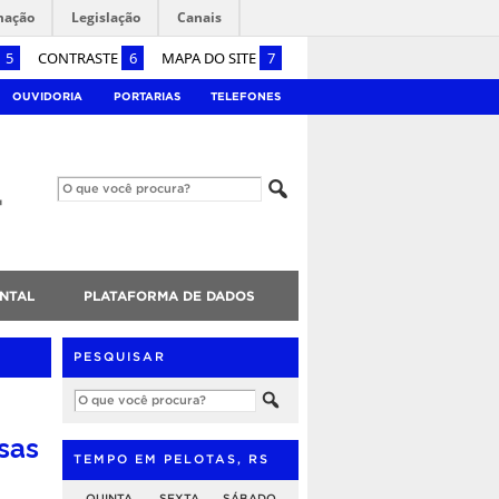
mação
Legislação
Canais
5
CONTRASTE
6
MAPA DO SITE
7
OUVIDORIA
PORTARIAS
TELEFONES
NTAL
PLATAFORMA DE DADOS
PESQUISAR
sas
TEMPO EM PELOTAS, RS
QUINTA
SEXTA
SÁBADO