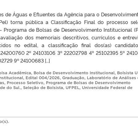
es de Águas e Efluentes da Agência para o Desenvolvimen
l) torna pública a Classificação Final do processo sel
– Programa de Bolsas de Desenvolvimento Institucional (P
valiação dos memoriais descritivos, currículos e entrevi
idos no edital, a classificação final dos(as) candidato
1º 24200760 2º 24103106 3º 22202798 4º 25102395 5º 241
2729 9º 24100683 […]
olsa Acadêmica
,
Bolsa de Desenvolvimento Institucional
,
Bolsista 
stitucional
,
Edital 004/2026
,
Graduação
,
Laboratório de Análises
as
,
Processo Seletivo
,
Programa de Bolsas de Desenvolvimento
de do Sul.
,
Seleção de Bolsista
,
UFPEL
,
Universidade Federal de
o(s).