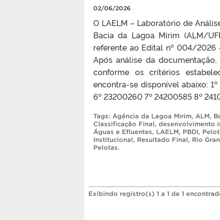
02/06/2026
O LAELM – Laboratório de Anális
Bacia da Lagoa Mirim (ALM/UFPe
referente ao Edital nº 004/2026 
Após análise da documentação, a
conforme os critérios estabelec
encontra-se disponível abaixo: 
6º 23200260 7º 24200585 8º 2410
Tags:
Agência da Lagoa Mirim
,
ALM
,
B
Classificação Final
,
desenvolvimento in
Águas e Efluentes
,
LAELM
,
PBDI
,
Pelot
Institucional
,
Resultado Final
,
Rio Gran
Pelotas
.
Exibindo registro(s) 1 a 1 de 1 encontrad