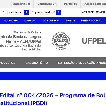
Simplifique!
Comunica BR
Participe
Acesso à infor
Ir para a busca
3
Ir para o rodapé
4
ACESSIBILIDADE
AUDITORIA
COBALTO
CONCURSOS
EDITAIS
INTERNACIONAL
Gabinete da Reitoria
nto da Bacia da Lagoa
Mirim – ALM/UFPel
to sustentável da Bacia da
Lagoa Mirim
PROJETOS
LABORATÓRIO
EXTENSÃO E EDUCAÇÃO AMBIE
o Edital nº 004/2026 – Programa de Bol
titucional (PBDI)