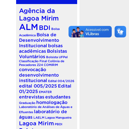
Agência da
Lagoa Mirim
ALM
BDI
Bolsa
Bolsa de
Acadêmica
Desenvolvimento
Institucional
bolsas
acadêmicas
Bolsistas
Voluntários
Bolsista UFPel
Classificação Final
Colônia de
Pescadores Z24
COMIRIM
convocação
desenvolvimento
institucional
Edital 004/2026
edital 005/2025
Edital
01/2025
EMATER
entrevistas
estudantes
homologação
Graduação
Laboratório de Análises de Águas e
laboratório de
Efluentes
águas
LAELM
Lagoa Mangueira
Lagoa Mirim
PBDI