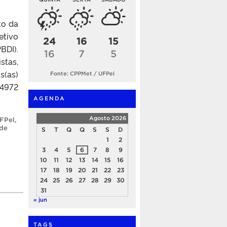
to da
etivo
24
16
15
BDI).
16
7
5
stas,
s(as)
Fonte: CPPMet / UFPel
04972
AGENDA
Agosto 2026
UFPel
,
 de
S
T
Q
Q
S
S
D
1
2
3
4
5
6
7
8
9
10
11
12
13
14
15
16
17
18
19
20
21
22
23
24
25
26
27
28
29
30
31
« jun
TAGS