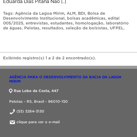
Eduarda Dias Pitana Não […]
Tags:
Agência da Lagoa Mirim
,
ALM
,
BDI
,
Bolsa de
Desenvolvimento Institucional
,
bolsas acadêmicas
,
edital
005/2025
,
entrevistas
,
estudantes
,
homologação
,
laboratório
de águas
,
Pelotas
,
resultados
,
seleção de bolsistas
,
UFPEL
.
Exibindo registro(s) 1 a 2 de 2 encontrado(s).
AGÊNCIA PARA O DESENVOLVIMENTO DA BACIA DA LAGOA
MIRIM
Rua Lobo da Costa, 447
Pelotas - RS, Brasil - 96010-150
(53) 3284-3130
clique para ver o e-mail