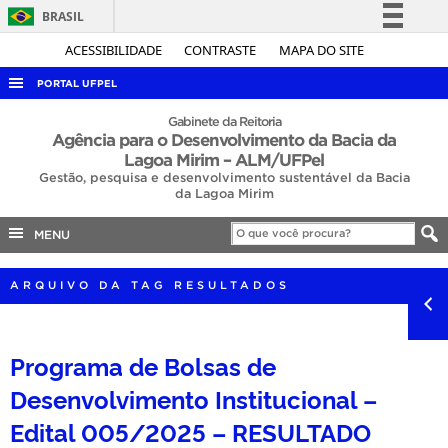
BRASIL
Simplifique!
ACESSIBILIDADE
CONTRASTE
MAPA DO SITE
Comunica BR
PORTAL UFPEL
Participe
ACESSO À INFORMAÇÃO
Gabinete da Reitoria
Agência para o Desenvolvimento da Bacia da
Acesso à informação
AUDITORIA
Lagoa Mirim – ALM/UFPel
Legislação
Gestão, pesquisa e desenvolvimento sustentável da Bacia
COBALTO
da Lagoa Mirim
Canais
CONCURSOS
MENU
EDITAIS
ARQUIVO DA TAG RESULTADOS
INTERNACIONAL
OUVIDORIA
Programa de Bolsas de
PORTARIAS
Desenvolvimento Institucional –
TELEFONES
Edital 005/2025 – RESULTADO