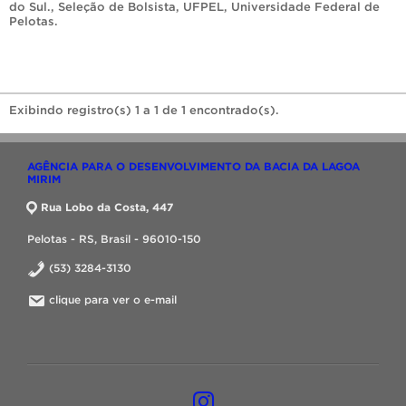
do Sul.
,
Seleção de Bolsista
,
UFPEL
,
Universidade Federal de
Pelotas
.
Exibindo registro(s) 1 a 1 de 1 encontrado(s).
AGÊNCIA PARA O DESENVOLVIMENTO DA BACIA DA LAGOA
MIRIM
Rua Lobo da Costa, 447
Pelotas - RS, Brasil - 96010-150
(53) 3284-3130
clique para ver o e-mail