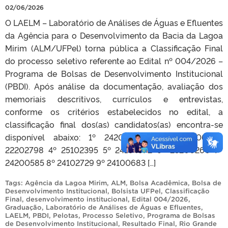
02/06/2026
O LAELM – Laboratório de Análises de Águas e Efluentes
da Agência para o Desenvolvimento da Bacia da Lagoa
Mirim (ALM/UFPel) torna pública a Classificação Final
do processo seletivo referente ao Edital nº 004/2026 –
Programa de Bolsas de Desenvolvimento Institucional
(PBDI). Após análise da documentação, avaliação dos
memoriais descritivos, currículos e entrevistas,
conforme os critérios estabelecidos no edital, a
classificação final dos(as) candidatos(as) encontra-se
disponível abaixo: 1º 24200760 2º 24103106 3º
22202798 4º 25102395 5º 24104972 6º 23200260 7º
24200585 8º 24102729 9º 24100683 […]
Tags:
Agência da Lagoa Mirim
,
ALM
,
Bolsa Acadêmica
,
Bolsa de
Desenvolvimento Institucional
,
Bolsista UFPel
,
Classificação
Final
,
desenvolvimento institucional
,
Edital 004/2026
,
Graduação
,
Laboratório de Análises de Águas e Efluentes
,
LAELM
,
PBDI
,
Pelotas
,
Processo Seletivo
,
Programa de Bolsas
de Desenvolvimento Institucional
,
Resultado Final
,
Rio Grande