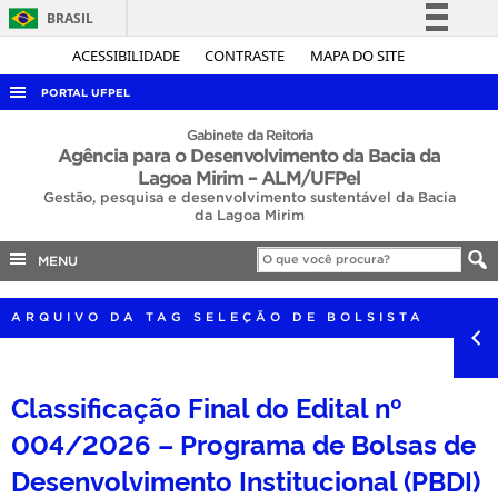
BRASIL
Simplifique!
ACESSIBILIDADE
CONTRASTE
MAPA DO SITE
Comunica BR
PORTAL UFPEL
Participe
ACESSO À INFORMAÇÃO
Gabinete da Reitoria
Agência para o Desenvolvimento da Bacia da
Acesso à informação
AUDITORIA
Lagoa Mirim – ALM/UFPel
Legislação
Gestão, pesquisa e desenvolvimento sustentável da Bacia
COBALTO
da Lagoa Mirim
Canais
CONCURSOS
MENU
EDITAIS
ARQUIVO DA TAG SELEÇÃO DE BOLSISTA
INTERNACIONAL
OUVIDORIA
Classificação Final do Edital nº
PORTARIAS
004/2026 – Programa de Bolsas de
TELEFONES
Desenvolvimento Institucional (PBDI)