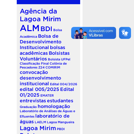
Agência da
Lagoa Mirim
ALM
BDI
Bolsa
Bolsa de
Acadêmica
Desenvolvimento
Institucional
bolsas
acadêmicas
Bolsistas
Voluntários
Bolsista UFPel
Classificação Final
Colônia de
Pescadores Z24
COMIRIM
convocação
desenvolvimento
institucional
Edital 004/2026
edital 005/2025
Edital
01/2025
EMATER
entrevistas
estudantes
homologação
Graduação
Laboratório de Análises de Águas e
laboratório de
Efluentes
águas
LAELM
Lagoa Mangueira
Lagoa Mirim
PBDI