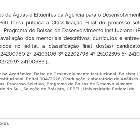
es de Águas e Efluentes da Agência para o Desenvolvimen
l) torna pública a Classificação Final do processo sel
– Programa de Bolsas de Desenvolvimento Institucional (P
valiação dos memoriais descritivos, currículos e entrevi
idos no edital, a classificação final dos(as) candidato
1º 24200760 2º 24103106 3º 22202798 4º 25102395 5º 241
2729 9º 24100683 […]
olsa Acadêmica
,
Bolsa de Desenvolvimento Institucional
,
Bolsista 
stitucional
,
Edital 004/2026
,
Graduação
,
Laboratório de Análises
as
,
Processo Seletivo
,
Programa de Bolsas de Desenvolvimento
de do Sul.
,
Seleção de Bolsista
,
UFPEL
,
Universidade Federal de
o(s).