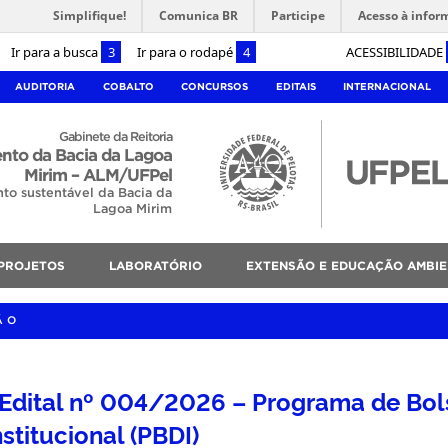
Simplifique!
Comunica BR
Participe
Acesso à infor
Ir para a busca
3
Ir para o rodapé
4
ACESSIBILIDADE
AUDITORIA
COBALTO
CONCURSOS
EDITAIS
INTERNACIONAL
Gabinete da Reitoria
nto da Bacia da Lagoa
Mirim – ALM/UFPel
to sustentável da Bacia da
Lagoa Mirim
PROJETOS
LABORATÓRIO
EXTENSÃO E EDUCAÇÃO AMBIE
ÃO
o Edital nº 004/2026 – Programa de Bol
titucional (PBDI)