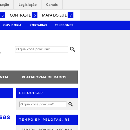
mação
Legislação
Canais
5
CONTRASTE
6
MAPA DO SITE
7
OUVIDORIA
PORTARIAS
TELEFONES
NTAL
PLATAFORMA DE DADOS
PESQUISAR
sas
TEMPO EM PELOTAS, RS
SÁBADO
DOMINGO
SEGUNDA