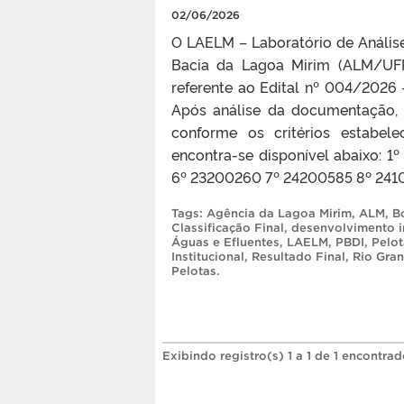
02/06/2026
O LAELM – Laboratório de Anális
Bacia da Lagoa Mirim (ALM/UFPe
referente ao Edital nº 004/2026 
Após análise da documentação, a
conforme os critérios estabelec
encontra-se disponível abaixo: 
6º 23200260 7º 24200585 8º 2410
Tags:
Agência da Lagoa Mirim
,
ALM
,
B
Classificação Final
,
desenvolvimento in
Águas e Efluentes
,
LAELM
,
PBDI
,
Pelot
Institucional
,
Resultado Final
,
Rio Gran
Pelotas
.
Exibindo registro(s) 1 a 1 de 1 encontrad