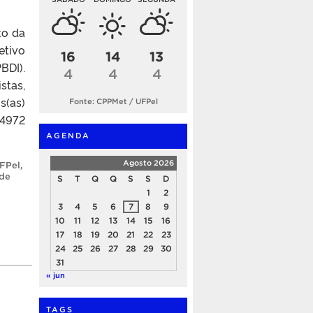
to da
etivo
16
14
13
BDI).
4
4
4
stas,
s(as)
Fonte: CPPMet / UFPel
04972
AGENDA
Agosto 2026
UFPel
,
 de
S
T
Q
Q
S
S
D
1
2
3
4
5
6
7
8
9
10
11
12
13
14
15
16
17
18
19
20
21
22
23
24
25
26
27
28
29
30
31
« jun
TAGS