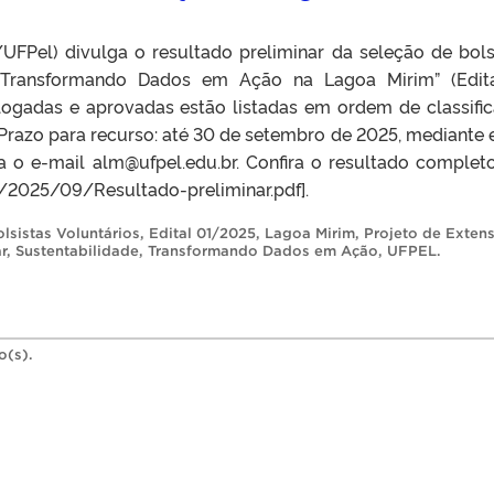
FPel) divulga o resultado preliminar da seleção de bols
o “Transformando Dados em Ação na Lagoa Mirim” (Edit
ogadas e aprovadas estão listadas em ordem de classifi
Prazo para recurso: até 30 de setembro de 2025, mediante 
a o e-mail alm@ufpel.edu.br. Confira o resultado complet
s/2025/09/Resultado-preliminar.pdf].
olsistas Voluntários
,
Edital 01/2025
,
Lagoa Mirim
,
Projeto de Exten
r
,
Sustentabilidade
,
Transformando Dados em Ação
,
UFPEL
.
o(s).