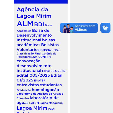
Agência da
Lagoa Mirim
ALM
BDI
Bolsa
Bolsa de
Acadêmica
Desenvolvimento
Institucional
bolsas
acadêmicas
Bolsistas
Voluntários
Bolsista UFPel
Classificação Final
Colônia de
Pescadores Z24
COMIRIM
convocação
desenvolvimento
institucional
Edital 004/2026
edital 005/2025
Edital
01/2025
EMATER
entrevistas
estudantes
homologação
Graduação
Laboratório de Análises de Águas e
laboratório de
Efluentes
águas
LAELM
Lagoa Mangueira
Lagoa Mirim
PBDI