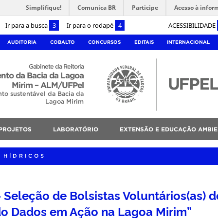
Simplifique!
Comunica BR
Participe
Acesso à infor
Ir para a busca
3
Ir para o rodapé
4
ACESSIBILIDADE
AUDITORIA
COBALTO
CONCURSOS
EDITAIS
INTERNACIONAL
Gabinete da Reitoria
nto da Bacia da Lagoa
Mirim – ALM/UFPel
to sustentável da Bacia da
Lagoa Mirim
PROJETOS
LABORATÓRIO
EXTENSÃO E EDUCAÇÃO AMBIE
 HÍDRICOS
 Seleção de Bolsistas Voluntários(as) d
do Dados em Ação na Lagoa Mirim”