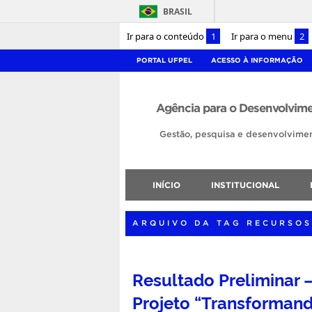
BRASIL
Ir para o conteúdo
1
Ir para o menu
2
PORTAL UFPEL
ACESSO À INFORMAÇÃO
Agência para o Desenvolvime
Gestão, pesquisa e desenvolvimen
INÍCIO
INSTITUCIONAL
ARQUIVO DA TAG RECURSOS
Resultado Preliminar –
Projeto “Transforman