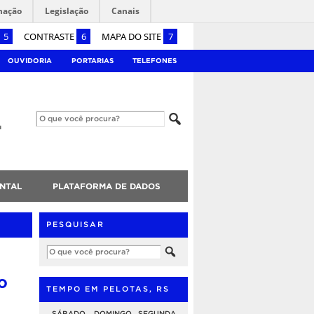
mação
Legislação
Canais
5
CONTRASTE
6
MAPA DO SITE
7
OUVIDORIA
PORTARIAS
TELEFONES
NTAL
PLATAFORMA DE DADOS
PESQUISAR
o
TEMPO EM PELOTAS, RS
SÁBADO
DOMINGO
SEGUNDA