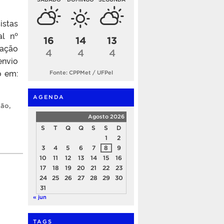
istas
al nº
16
14
13
cação
4
4
4
envio
o em:
Fonte: CPPMet / UFPel
AGENDA
são
,
Agosto 2026
S
T
Q
Q
S
S
D
1
2
3
4
5
6
7
8
9
10
11
12
13
14
15
16
17
18
19
20
21
22
23
24
25
26
27
28
29
30
31
« jun
TAGS