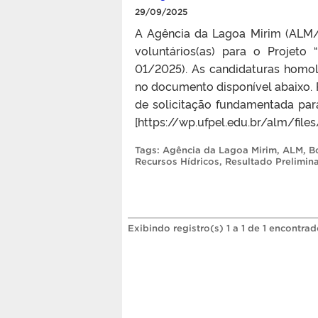
29/09/2025
A Agência da Lagoa Mirim (ALM/U
voluntários(as) para o Projet
01/2025). As candidaturas homol
no documento disponível abaixo. 
de solicitação fundamentada par
[https://wp.ufpel.edu.br/alm/file
Tags:
Agência da Lagoa Mirim
,
ALM
,
B
Recursos Hídricos
,
Resultado Prelimina
Exibindo registro(s) 1 a 1 de 1 encontrad