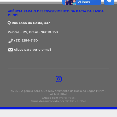
AGÊNCIA PARA O DESENVOLVIMENTO DA BACIA DA LAGOA
MIRIM
Rua Lobo da Costa, 447
Pelotas - RS, Brasil - 96010-150
(53) 3284-3130
clique para ver o e-mail
©2026 Agência para o Desenvolvimento da Bacia da Lagoa Mirim –
ALM/UFPel.
Criado com
WordPress
.
Tema desenvolvido por
SGTIC / UFPel
.