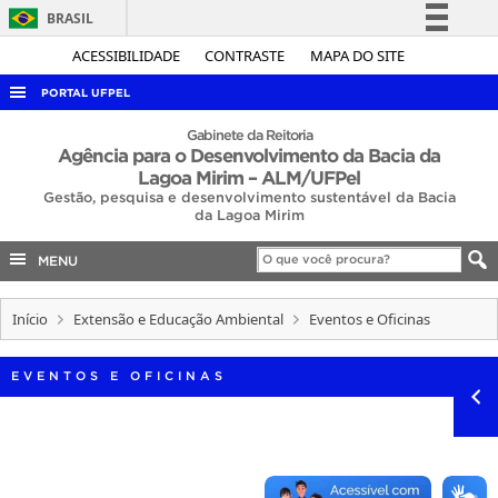
BRASIL
Simplifique!
ACESSIBILIDADE
CONTRASTE
MAPA DO SITE
Comunica BR
PORTAL UFPEL
Participe
ACESSO À INFORMAÇÃO
Gabinete da Reitoria
Agência para o Desenvolvimento da Bacia da
Acesso à informação
AUDITORIA
Lagoa Mirim – ALM/UFPel
Legislação
Gestão, pesquisa e desenvolvimento sustentável da Bacia
COBALTO
da Lagoa Mirim
Canais
CONCURSOS
MENU
EDITAIS
Início
Extensão e Educação Ambiental
Eventos e Oficinas
INTERNACIONAL
OUVIDORIA
EVENTOS E OFICINAS
PORTARIAS
TELEFONES