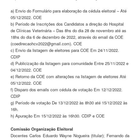
a) Envio do
Formulário para
elaboração da
cédula eleitoral
–
Até
05/12/2022.
COE
b) Período de
Inscrições dos
Candidatos a
direção do
Hospi
tal
de
Clínicas
V
eteri
nária
–
Das
8hs
do
dia 28 de novembro at
é as
18
hs
do dia 6 de dezembro de 2022
, através do
email da CO
E
(coedireca
ohcv2022
@gmail.com
)
.
COE
c) Envio da listagem
de eleitores para
C
OE
Em
24/11/2022.
CDIP
d) Publicização da
listagem para
comunidade
Entre 25/11/2022 e
04/12/2022.
COE
e) Retorno da COE
com alterações na
listagem de
eleitores
Até
05/12/2022.
COE
f) Disparo dos emails
com cédula de
votação
Em 12/12/2022.
CDIP
g) Período de
votação
De 13/12/2022 às 8h30 até
15/12/2022 às
16h.
h) Apuração
Em 15/12/2022 às 16h30.
CDIP
e
COE
Comissão
Organização
Eleitoral
Docentes Carlos Eduardo Wayne Nogueira (titular); Fernando da