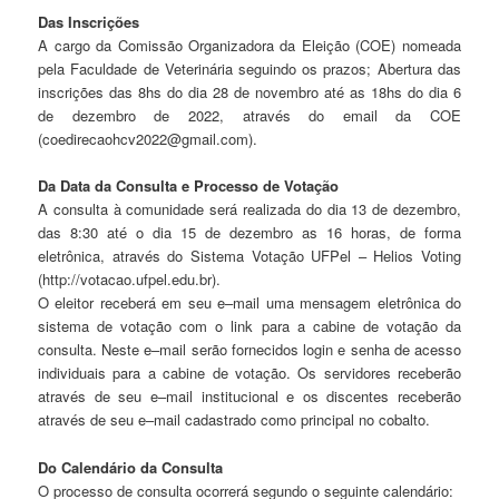
Das Inscrições
A cargo da Comissão Organizadora da Eleição (COE) nomeada
pela Faculdade de Veterinária seguindo os prazos; Abertura das
inscrições das 8hs do dia 28 de novembro até as 18hs do dia 6
de dezembro de 2022, através do email da COE
(coedirecaohcv2022@gmail.com).
Da Data da Consulta e Processo de Votação
A consulta à comunidade será realizada do
dia
13
de
dezembro
,
das 8:30 até
o dia 15 de
dezembro
as 16 horas, de forma
eletrônica, através do Sistema Votação UFPel
–
Helios Vo
ting
(
http://votacao.ufpel.edu.br
).
O eleitor receberá em seu e
–
mail uma mensagem eletrônica do
sistema de votação com o link
para a
cabine de votação da
consulta.
Neste e
–
mail
serão fornecidos login e senha de acesso
individuais para a cabine de votação. Os servidores
receberão
através de seu e
–
mail institucional
e os discentes receberão
através de seu e
–
mail cadastrado
como principal no cobalto.
Do Calendário da Consulta
O processo de consulta ocorrerá segundo o seguinte calendário: