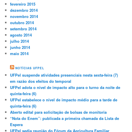
fevereiro 2015
dezembro 2014
novembro 2014
outubro 2014
setembro 2014
agosto 2014
julho 2014
junho 2014
maio 2014
NOTÍCIAS UFPEL
UFPel suspende atividades presenciais nesta sexta-feira (7)
em razão dos efeitos do temporal
UFPel adota o nível de impacto alto para o turno da noite de
quinta-feira (6)
UFPel estabelece o nível de impacto médio para a tarde de
quinta-feira (6)
Aberto edital para solicitação de bolsas de monitoria
“Nota do Enem”: publicada a primeira chamada da Lista de
Espera
UFPel sedia reunião do Fórum da Agricultura Familiar