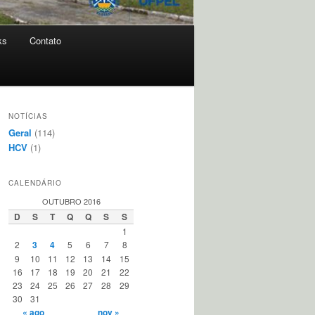
ks
Contato
NOTÍCIAS
Geral
(114)
HCV
(1)
CALENDÁRIO
OUTUBRO 2016
D
S
T
Q
Q
S
S
1
2
3
4
5
6
7
8
9
10
11
12
13
14
15
16
17
18
19
20
21
22
23
24
25
26
27
28
29
30
31
« ago
nov »