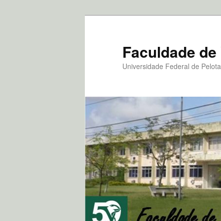
Pular
Pular
para
para
o
o
Faculdade de 
conteúdo
conteúdo
Universidade Federal de Pelot
principal
secundário