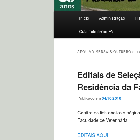
Menu
Início
Administração
Hi
principal
Guia Telefônico FV
ARQUIVO MENSAIS:
OUTUBRO 201
Editais de Sele
Residência da F
Publicado em
04/10/2016
Confira no link abaixo a pági
Faculdade de Veterinária.
EDITAIS AQUI