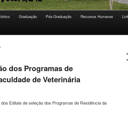
stórico
Graduação
Pós-Graduação
Recursos Humanos
Lin
6
ção dos Programas de
aculdade de Veterinária
na dos Editais de seleção dos Programas de Residência da