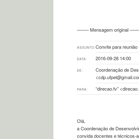
——– Mensagem original ——
Convite para reunião
ASSUNTO:
2016-09-28 14:00
DATA:
Coordenação de Des
DE:
<cdp.ufpel@gmail.c
“direcao.fv” <direcao
PARA:
Olá,
a Coordenação de Desenvolv
convida docentes e técnicos-a