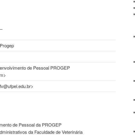
–
 Progep
envolvimento de Pessoal PROGEP
om>
.fv@ufpel.edu.br>
imento de Pessoal da PROGEP
dministrativos da Faculdade de Veterinária