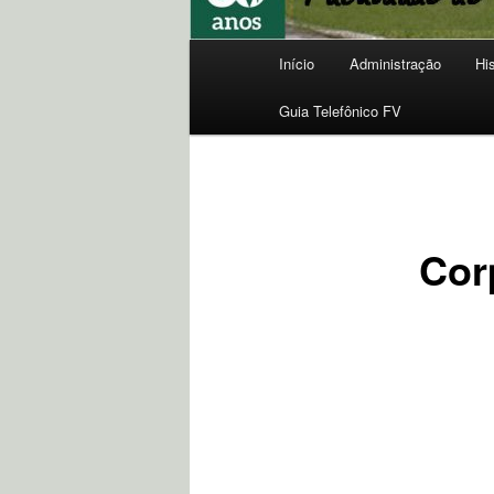
Menu
Início
Administração
Hi
principal
Guia Telefônico FV
Cor