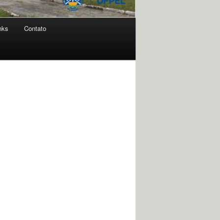
nks
Contato