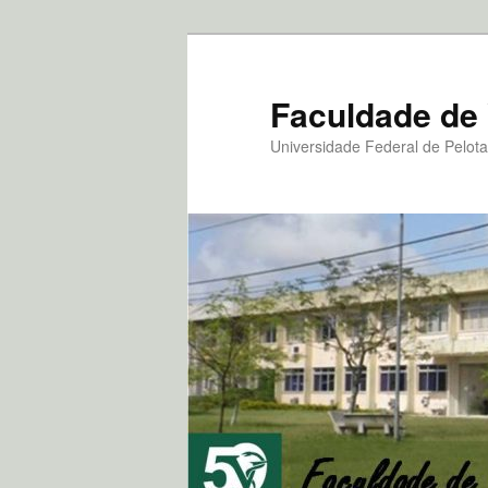
Pular
para
o
Faculdade de 
conteúdo
Universidade Federal de Pelot
principal