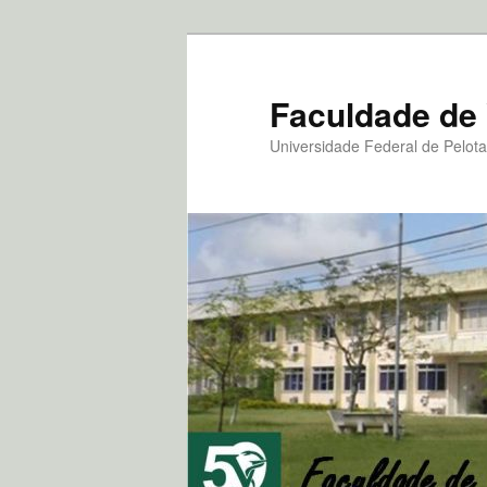
Pular
Pular
para
para
o
o
Faculdade de 
conteúdo
conteúdo
Universidade Federal de Pelot
principal
secundário