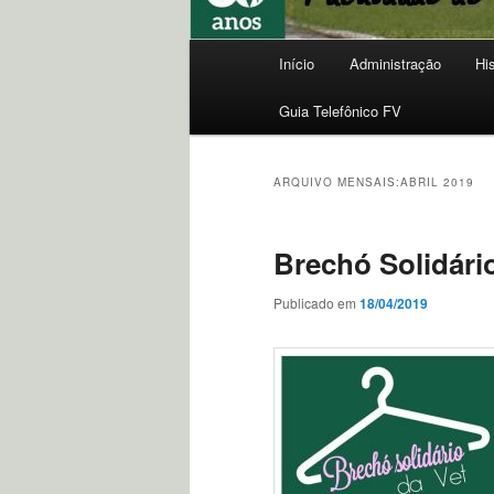
Menu
Início
Administração
Hi
principal
Guia Telefônico FV
ARQUIVO MENSAIS:
ABRIL 2019
Brechó Solidári
Publicado em
18/04/2019