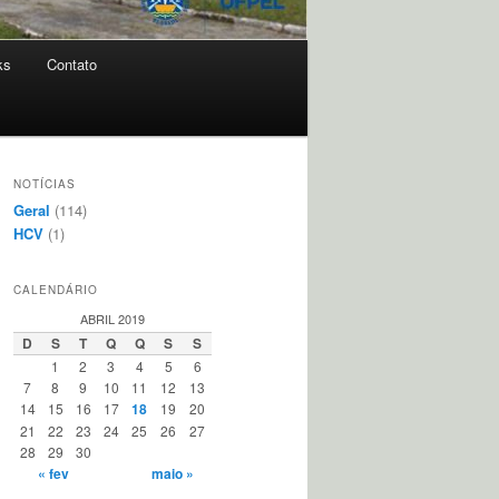
ks
Contato
NOTÍCIAS
Geral
(114)
HCV
(1)
CALENDÁRIO
ABRIL 2019
D
S
T
Q
Q
S
S
1
2
3
4
5
6
7
8
9
10
11
12
13
14
15
16
17
18
19
20
21
22
23
24
25
26
27
28
29
30
« fev
maio »