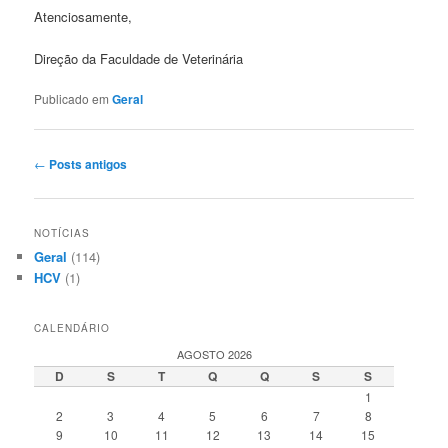
Atenciosamente,
Direção da Faculdade de Veterinária
Publicado em
Geral
Navegação
←
Posts antigos
de
posts
NOTÍCIAS
Geral
(114)
HCV
(1)
CALENDÁRIO
AGOSTO 2026
D
S
T
Q
Q
S
S
1
2
3
4
5
6
7
8
9
10
11
12
13
14
15