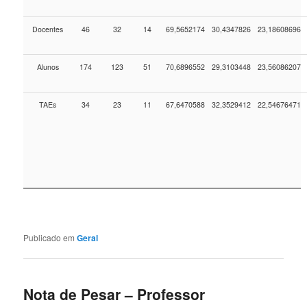
Docentes
46
32
14
69,5652174
30,4347826
23,18608696
Alunos
174
123
51
70,6896552
29,3103448
23,56086207
TAEs
34
23
11
67,6470588
32,3529412
22,54676471
Publicado em
Geral
Nota de Pesar – Professor