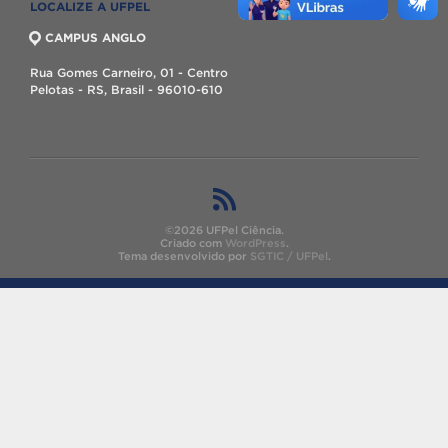
LOCALIZE A UFPEL
CAMPUS ANGLO
Rua Gomes Carneiro, 01 - Centro
Pelotas - RS, Brasil - 96010-610
©2026 UFPel Ciência.
Criado com
WordPress
.
Tema desenvolvido por
SGTIC / UFPel
.