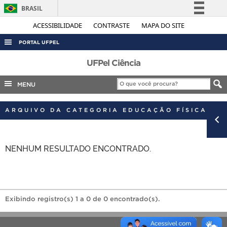
BRASIL
Simplifique!
ACESSIBILIDADE
CONTRASTE
MAPA DO SITE
Comunica BR
PORTAL UFPEL
Participe
ACESSO À INFORMAÇÃO
UFPel Ciência
Acesso à informação
AUDITORIA
MENU
Legislação
COBALTO
Canais
ARQUIVO DA CATEGORIA EDUCAÇÃO FÍSICA
CONCURSOS
EDITAIS
NENHUM RESULTADO ENCONTRADO.
INTERNACIONAL
OUVIDORIA
PORTARIAS
TELEFONES
Exibindo registro(s) 1 a 0 de 0 encontrado(s).