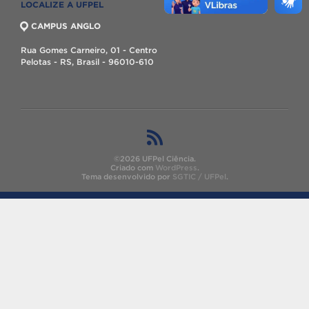
LOCALIZE A UFPEL
CAMPUS ANGLO
Rua Gomes Carneiro, 01 - Centro
Pelotas - RS, Brasil - 96010-610
©2026 UFPel Ciência.
Criado com
WordPress
.
Tema desenvolvido por
SGTIC / UFPel
.