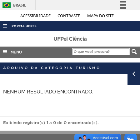
BRASIL
Simplifique!
ACESSIBILIDADE
CONTRASTE
MAPA DO SITE
Comunica BR
PORTAL UFPEL
Participe
ACESSO À INFORMAÇÃO
UFPel Ciência
Acesso à informação
AUDITORIA
MENU
Legislação
COBALTO
Canais
ARQUIVO DA CATEGORIA TURISMO
CONCURSOS
EDITAIS
NENHUM RESULTADO ENCONTRADO.
INTERNACIONAL
OUVIDORIA
PORTARIAS
TELEFONES
Exibindo registro(s) 1 a 0 de 0 encontrado(s).