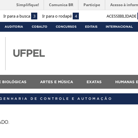
Simplifique!
Comunica BR
Participe
Acesso à infor
Ir para a busca
3
Ir para o rodapé
4
ACESSIBILIDADE
AUDITORIA
COBALTO
CONCURSOS
EDITAIS
INTERNACIONAL
E BIOLÓGICAS
ARTES E MÚSICA
EXATAS
HUMANAS E
NGENHARIA DE CONTROLE E AUTOMAÇÃO
DO.