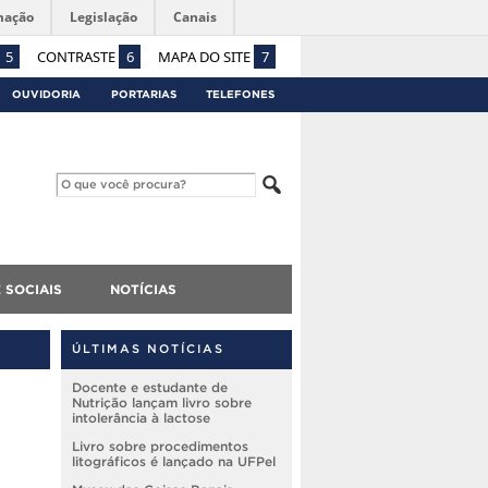
mação
Legislação
Canais
5
CONTRASTE
6
MAPA DO SITE
7
OUVIDORIA
PORTARIAS
TELEFONES
 SOCIAIS
NOTÍCIAS
ÚLTIMAS NOTÍCIAS
Docente e estudante de
Nutrição lançam livro sobre
intolerância à lactose
Livro sobre procedimentos
litográficos é lançado na UFPel