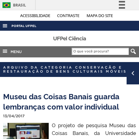
BRASIL
Simplifique!
ACESSIBILIDADE
CONTRASTE
MAPA DO SITE
Comunica BR
PORTAL UFPEL
Participe
ACESSO À INFORMAÇÃO
UFPel Ciência
Acesso à informação
AUDITORIA
MENU
Legislação
COBALTO
Canais
ARQUIVO DA CATEGORIA CONSERVAÇÃO E
CONCURSOS
RESTAURAÇÃO DE BENS CULTURAIS MÓVEIS
EDITAIS
INTERNACIONAL
Museu das Coisas Banais guarda
OUVIDORIA
lembranças com valor individual
PORTARIAS
13/04/2017
TELEFONES
O projeto de pesquisa Museu das
Coisas Banais, da Universidade